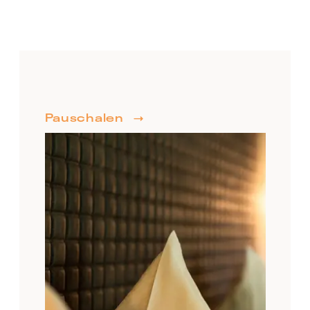
Pauschalen
AUGUST 2026
MO
DI
MI
DO
FR
SA
SO
27
28
29
30
31
1
2
9
3
4
5
6
7
8
€ 91.00
11
12
13
14
15
16
10
€ 85.00
€ 85.00
€ 85.00
€ 85.00
€ 85.00
€ 85.00
17
18
19
20
21
22
23
€ 91.00
€ 91.00
€ 91.00
€ 91.00
€ 85.00
€ 91.00
€ 85.00