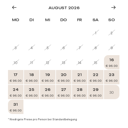
AUGUST 2026
MO
DI
MI
DO
FR
SA
SO
27
28
29
30
31
1
2
3
4
5
6
7
8
9
16
10
11
12
13
14
15
€ 96.00
17
18
19
20
21
22
23
€ 96.00
€ 96.00
€ 96.00
€ 96.00
€ 96.00
€ 96.00
€ 96.00
24
25
26
27
28
29
30
€ 96.00
€ 96.00
€ 96.00
€ 96.00
€ 96.00
€ 96.00
31
4
1
2
3
5
6
€ 96.00
€ 96.00
* Niedrigste Preise pro Person bei Standardbelegung