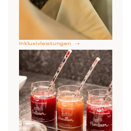
24
25
26
27
28
29
30
€ 85.00
€ 85.00
€ 85.00
€ 85.00
€ 85.00
€ 85.00
€ 85.00
31
1
2
3
4
5
6
€ 85.00
€ 85.00
€ 85.00
€ 85.00
€ 85.00
€ 82.00
€ 82.00
* Niedrigste Preise pro Person bei Standardbelegung
Inklusivleistungen
Anfragen
Buchen