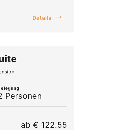
Details
uite
ension
Belegung
2 Personen
ab € 122.55