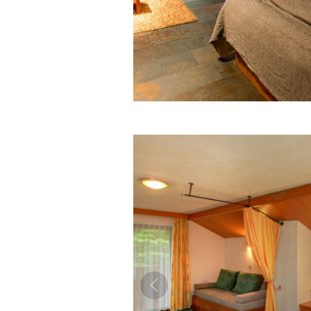
MO
27
3
10
€
17
€ 91.00
€
24
€ 85.00
€
31
€ 85.00
€
* Niedrigste Preise pro 