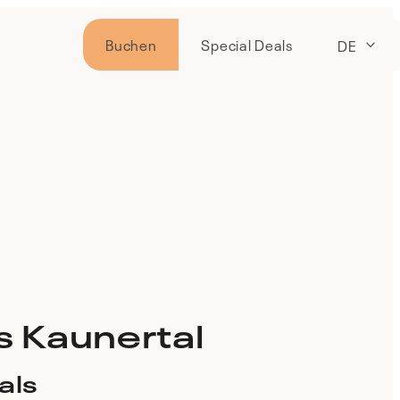
Buchen
Special Deals
DE
s Kaunertal
als