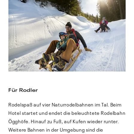
31
1
2
3
4
€ 85.00
€ 85.00
€ 85.00
€ 85.00
€ 85.00
* Niedrigste Preise pro Person bei Standardbelegung
Anfragen
Buchen
Für Rodler
Rodelspaß auf vier Naturrodelbahnen im Tal. Beim
Hotel startet und endet die beleuchtete Rodelbahn
Ögghöfe. Hinauf zu Fuß, auf Kufen wieder runter.
Weitere Bahnen in der Umgebung sind die